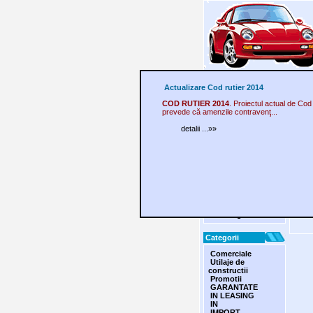
PRIMA PA
Actualizare Cod rutier 2014
Meniu
Lanc
COD RUTIER 2014
. Proiectul actual de Cod
prevede că amenzile contravenţ...
Finantare
Evaluari
detalii ...»»
Accesorii
Avantaje
Stiri
Securizare
Top Oferte
Statistici
Asigurari
Parteneri
Distribuitori
Fun SMS
Tuning
Categorii
Comerciale
Utilaje de
constructii
Promotii
GARANTATE
IN LEASING
IN
IMPORT