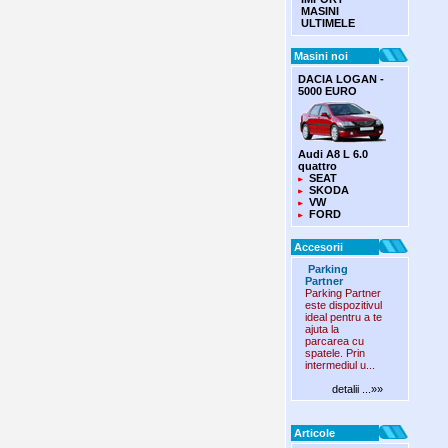
MASINI
ULTIMELE
Masini noi
DACIA LOGAN -
5000 EURO
Audi A8 L 6.0
quattro
SEAT
SKODA
VW
FORD
Accesorii
Parking
Partner
Parking Partner
este dispozitivul
ideal pentru a te
ajuta la
parcarea cu
spatele. Prin
intermediul u...
detalii ...»»
Articole