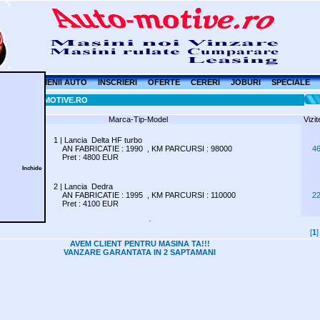
GINA
DOMENII AUTO
INSCRIERI
OFERTE
CERERI
JOBURI
SPECIALE
ia la AUTO-MOTIVE.RO
Marca-Tip-Model
Vizit
1 | Lancia Delta HF turbo
AN FABRICATIE : 1990 , KM PARCURSI : 98000
4
Pret : 4800 EUR
Inchide
2 | Lancia Dedra
AN FABRICATIE : 1995 , KM PARCURSI : 110000
2
Pret : 4100 EUR
[
1
AVEM CLIENT PENTRU MASINA TA!!!
VANZARE GARANTATA IN 2 SAPTAMANI