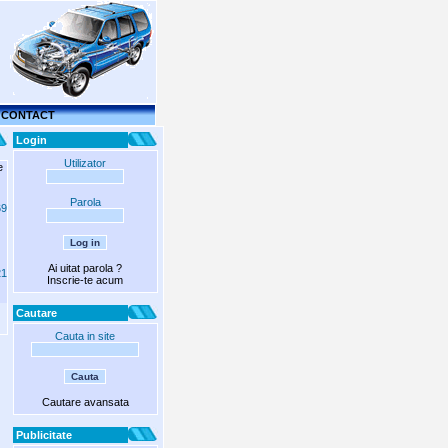
CONTACT
Login
Utilizator
e
Parola
69
Ai uitat parola ?
21
Inscrie-te acum
Cautare
]
Cauta in site
Cautare avansata
Publicitate