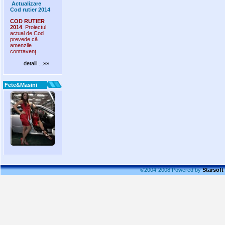
Actualizare
Cod rutier 2014
COD RUTIER
2014
. Proiectul
actual de Cod
prevede că
amenzile
contravenţ...
detalii ...»»
Fete&Masini
©2004-2008 Powered by
Starsoft