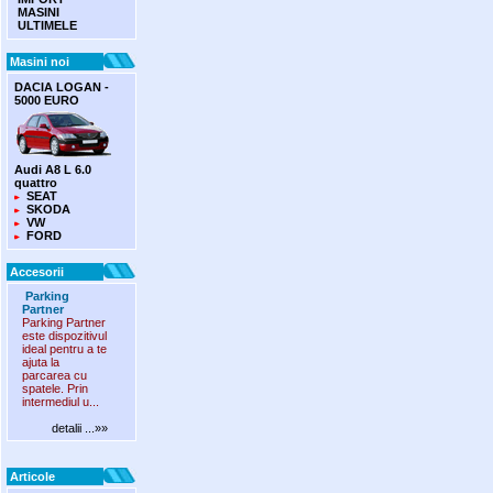
MASINI
ULTIMELE
Masini noi
DACIA LOGAN -
5000 EURO
Audi A8 L 6.0
quattro
SEAT
SKODA
VW
FORD
Accesorii
Parking
Partner
Parking Partner
este dispozitivul
ideal pentru a te
ajuta la
parcarea cu
spatele. Prin
intermediul u...
detalii ...»»
Articole