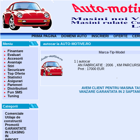
PRIMA PAGINA
DOMENII AUTO
INSCRIERI
OFERTE
CER
Meniu
autocar la AUTO-MOTIVE.RO
Finantare
Marca-Tip-Model
Evaluari
Accesorii
1 | autocar
Avantaje
AN FABRICATIE : 2006 , KM PARCURSI 
Stiri
Pret : 17000 EUR
Securizare
Top Oferte
Statistici
Asigurari
Parteneri
AVEM CLIENT PENTRU MASINA TA!
Distribuitori
VANZARE GARANTATA IN 2 SAPTAM
Fun SMS
Tuning
Categorii
Comerciale
Utilaje de
constructii
Promotii
GARANTATE
IN LEASING
IN
IMPORT