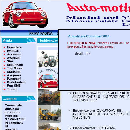
PRIMA PAGINA
DOMENII AUTO
INSCRIERI
OFERTE
CER
Actualizare Cod rutier 2014
Meniu
buldoexcavator la AUTO-MOTIVE.RO
COD RUTIER 2014
. Proiectul actual de Cod
prevede că amenzile contravenţ...
Finantare
Marca-Tip-Model
Evaluari
detalii ...»»
Accesorii
1 | buldoexcavator TEREX - Anglia
Avantaje
AN FABRICATIE : 2011 , KM PARCURSI 
Stiri
Pret : 48000 EUR
Securizare
Top Oferte
Statistici
2 | buldoexcavator
Asigurari
AN FABRICATIE : 2006 , KM PARCURSI 
Parteneri
Pret : 10000 EUR
Distribuitori
Fun SMS
Tuning
3 | BULDOEXCAVATOR SCHAEFF SKB 8
AN FABRICATIE : 0 , KM PARCURSI : 0
Categorii
Pret : 14500 EUR
Comerciale
Utilaje de
4 | Buldoexcavator CUKUROVA_888
constructii
AN FABRICATIE : 0 , KM PARCURSI : 0
Promotii
Pret : 0 EUR
GARANTATE
IN LEASING
IN
5 | Buldoexcavator CUKUROVA
IMPORT