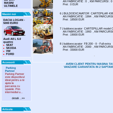
AN FABRICATIE : 0 , KM PARCURSI : 0
MASINI
Pret : 0 EUR
ULTIMELE
6 | BULDOEXCAVATOR CARTEPILAR 438
Masini noi
AN FABRICATIE : 1994 , KM PARCURSI 
Pret : 18500 EUR
DACIA LOGAN -
5000 EURO
7 | buldoexcavator CARTEPILLAR model 
AN FABRICATIE : 1993 , KM PARCURSI 
Pret : 19000 EUR
Audi A8 L 6.0
quattro
8 | buldoexcavator FB 200 - II - Full extra
SEAT
AN FABRICATIE : 2000 , KM PARCURSI 
SKODA
Pret : 33000 EUR
VW
FORD
Accesorii
AVEM CLIENT PENTRU MASINA TA!
VANZARE GARANTATA IN 2 SAPTAM
Parking
Partner
Parking Partner
este dispozitivul
ideal pentru a te
ajuta la
parcarea cu
spatele. Prin
intermediul u...
detalii ...»»
Articole