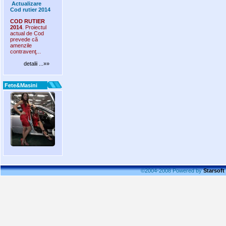
Actualizare
Cod rutier 2014
COD RUTIER
2014
. Proiectul
actual de Cod
prevede că
amenzile
contravenţ...
detalii ...»»
Fete&Masini
©2004-2008 Powered by
Starsoft