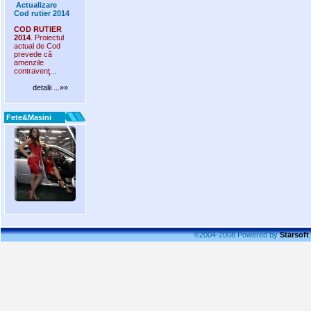
Actualizare
Cod rutier 2014
COD RUTIER
2014
. Proiectul
actual de Cod
prevede că
amenzile
contravenţ...
detalii ...»»
Fete&Masini
©2004-2008 Powered by
Starsoft