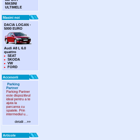
MASINI
ULTIMELE
Masini noi
DACIA LOGAN -
5000 EURO
Audi A8 L 6.0
quattro
SEAT
SKODA
VW
FORD
Accesorii
Parking
Partner
Parking Partner
este dispozitivul
ideal pentru a te
ajuta la
parcarea cu
spatele. Prin
intermediul u...
detalii ...»»
Articole