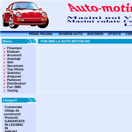
PRIMA PAGINA
DOMENII AUTO
INSCRIERI
OFERTE
CER
Meniu
FUN SMS LA AUTO-MOTIVE.RO
Finantare
Evaluari
Accesorii
Avantaje
Stiri
Securizare
Top Oferte
Statistici
Asigurari
Parteneri
Distribuitori
Fun SMS
Tuning
Categorii
Comerciale
Utilaje de
constructii
Promotii
GARANTATE
IN LEASING
IN
IMPORT