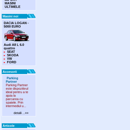
MASINI
ULTIMELE
Masini noi
DACIA LOGAN -
5000 EURO
Audi A8 L 6.0
quattro
SEAT
SKODA
VW
FORD
Accesorii
Parking
Partner
Parking Partner
este dispozitivul
ideal pentru a te
ajuta la
parcarea cu
spatele. Prin
intermediul u...
detalii ...»»
Articole