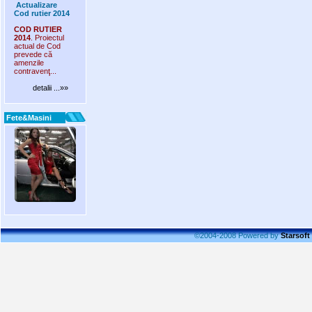
Actualizare
Cod rutier 2014
COD RUTIER
2014
. Proiectul
actual de Cod
prevede că
amenzile
contravenţ...
detalii ...»»
Fete&Masini
©2004-2008 Powered by
Starsoft