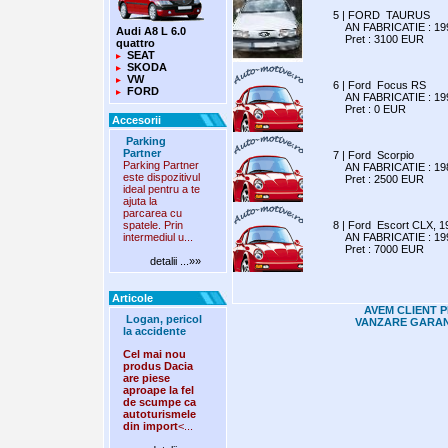
5 | FORD TAURUS
AN FABRICATIE : 199
Audi A8 L 6.0
Pret : 3100 EUR
quattro
SEAT
SKODA
VW
6 | Ford Focus RS
FORD
AN FABRICATIE : 199
Pret : 0 EUR
Accesorii
Parking
Partner
7 | Ford Scorpio
Parking Partner
AN FABRICATIE : 198
este dispozitivul
Pret : 2500 EUR
ideal pentru a te
ajuta la
parcarea cu
spatele. Prin
8 | Ford Escort CLX, 1
intermediul u...
AN FABRICATIE : 199
Pret : 7000 EUR
detalii ...»»
Articole
AVEM CLIENT P
Logan, pericol
VANZARE GARAN
la accidente
Cel mai nou
produs Dacia
are piese
aproape la fel
de scumpe ca
autoturismele
din import
<...