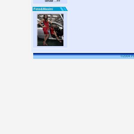
detalii ...»»
Fete&Masini
©2004 P