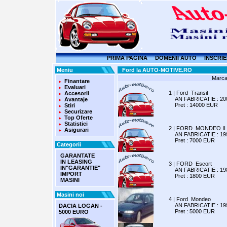
PRIMA PAGINA
DOMENII AUTO
INSCRIE
Meniu
Ford la AUTO-MOTIVE.RO
Marca
Finantare
Evaluari
1 | Ford Transit
Accesorii
AN FABRICATIE : 200
Avantaje
Pret : 14000 EUR
Stiri
Securizare
Top Oferte
Statistici
2 | FORD MONDEO II
Asigurari
AN FABRICATIE : 199
Pret : 7000 EUR
Categorii
GARANTATE
IN LEASING
3 | FORD Escort
IN"GARANTIE"
AN FABRICATIE : 198
IMPORT
Pret : 1800 EUR
MASINI
Masini noi
4 | Ford Mondeo
AN FABRICATIE : 199
DACIA LOGAN -
Pret : 5000 EUR
5000 EURO