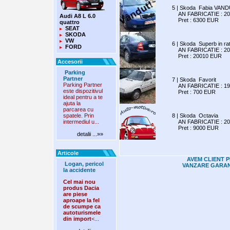
5 | Skoda Fabia VAN
AN FABRICATIE : 200
Audi A8 L 6.0
Pret : 6300 EUR
quattro
SEAT
SKODA
VW
6 | Skoda Superb in ra
FORD
AN FABRICATIE : 200
Pret : 20010 EUR
Accesorii
Parking
Partner
7 | Skoda Favorit
Parking Partner
AN FABRICATIE : 199
este dispozitivul
Pret : 700 EUR
ideal pentru a te
ajuta la
parcarea cu
spatele. Prin
8 | Skoda Octavia
intermediul u...
AN FABRICATIE : 200
Pret : 9000 EUR
detalii ...»»
Articole
AVEM CLIENT P
Logan, pericol
VANZARE GARAN
la accidente
Cel mai nou
produs Dacia
are piese
aproape la fel
de scumpe ca
autoturismele
din import
<...