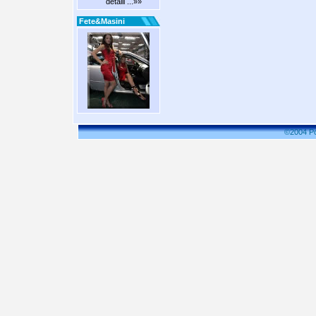
detalii ...»»
Fete&Masini
©2004 P