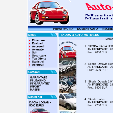
PRIMA PAGINA
DOMENII AUTO
INSCRIE
Meniu
SKODA la AUTO-MOTIVE.RO
Marca
Finantare
Evaluari
1 | SKODA FABIA SE
Accesorii
AN FABRICATIE : 200
Avantaje
Pret : 2000 EUR
Stiri
Securizare
Top Oferte
Statistici
2 | Skoda Octavia El
Asigurari
AN FABRICATIE : 200
Pret : 2500 EUR
Categorii
GARANTATE
IN LEASING
3 | Skoda Octavia 1.
IN"GARANTIE"
AN FABRICATIE : 199
IMPORT
Pret : 8800 EUR
MASINI
Masini noi
4 | Skoda Fabia
AN FABRICATIE : 200
DACIA LOGAN -
Pret : 7200 EUR
5000 EURO